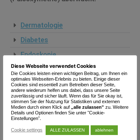
Dermatologie
Diabetes
Endoskopie
Diese Webseite verwendet Cookies
Ernährungsberatung
Die Cookies leisten einen wichtigen Beitrag, um Ihnen ein
optimales Webseiten-Erlebnis zu bieten. Einige dieser
Fellpflege
Cookies sind essentiell zum Betreiben dieser Seite,
andere wiederum helfen uns dabei, dass unsere Seite
zuverlässig und sicher läuft. Wenn das für Sie okay ist,
Gynäkologie
stimmen Sie der Nutzung für Statistiken und externen
Medien durch einen Klick auf
„alle zulassen“
zu. Weitere
Geriatrie
Details und Optionen finden Sie unter "Cookie-
Einstellungen".
Impfungen
ALLE ZULASSEN
ablehnen
Cookie settings