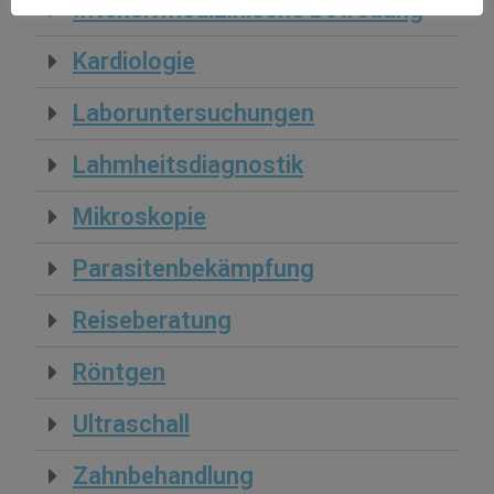
Intensivmedizinische Betreuung
Kardiologie
Laboruntersuchungen
Lahmheitsdiagnostik
Mikroskopie
Parasitenbekämpfung
Reiseberatung
Röntgen
Ultraschall
Zahnbehandlung