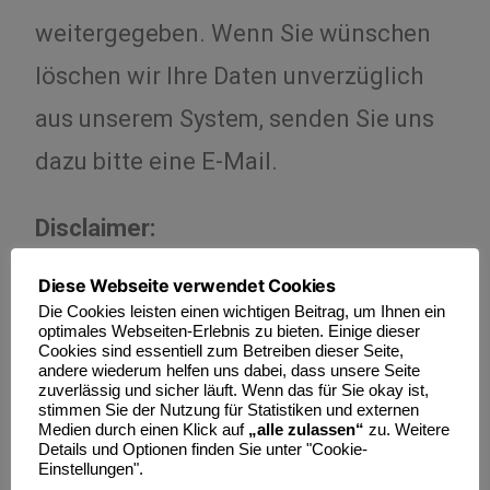
weitergegeben. Wenn Sie wünschen
löschen wir Ihre Daten unverzüglich
aus unserem System, senden Sie uns
dazu bitte eine E-Mail.
Disclaimer:
Unsere Webseiten sind
Diese Webseite verwendet Cookies
urheberrechtlich geschützt. Jede
Die Cookies leisten einen wichtigen Beitrag, um Ihnen ein
optimales Webseiten-Erlebnis zu bieten. Einige dieser
Cookies sind essentiell zum Betreiben dieser Seite,
Verwertung zu kommerziellen oder
andere wiederum helfen uns dabei, dass unsere Seite
zuverlässig und sicher läuft. Wenn das für Sie okay ist,
politischen Zwecken, sei es ganz oder
stimmen Sie der Nutzung für Statistiken und externen
Medien durch einen Klick auf
„alle zulassen“
zu. Weitere
teilweise, auch in veränderter Form
Details und Optionen finden Sie unter "Cookie-
Einstellungen".
bedarf der vorherigen Zustimmung.