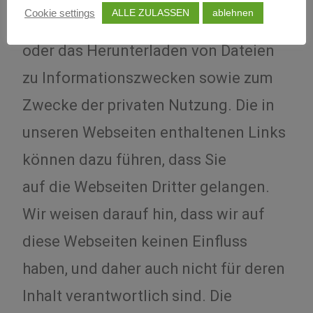
ALLE ZULASSEN
ablehnen
Cookie settings
Zulässig ist der Ausdruck, die Kopie
oder das Herunterladen von Dateien
zu Informationszwecken sowie zum
Zwecke der privaten Nutzung. Die in
unseren Webseiten enthaltenen Links
können dazu führen, dass Sie
auf die Webseiten Dritter gelangen.
Wir weisen darauf hin, dass wir auf
diese Webseiten keinen Einfluss
haben, und daher auch nicht für deren
Inhalt verantwortlich sind. Die